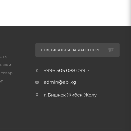
ПОДПИСАТЬСЯ НА РАССЫЛКУ
латы
тавки
+996 505 088 099
 товар
ет
admin@abi.kg
г. Бишкек Жибек-Жолу