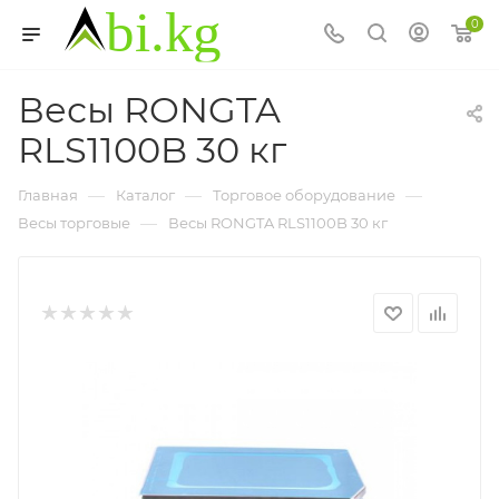
0
Весы RONGTA
RLS1100B 30 кг
—
—
—
Главная
Каталог
Торговое оборудование
—
Весы торговые
Весы RONGTA RLS1100B 30 кг