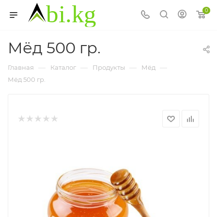
0
Мёд 500 гр.
—
—
—
—
Главная
Каталог
Продукты
Мёд
Мёд 500 гр.