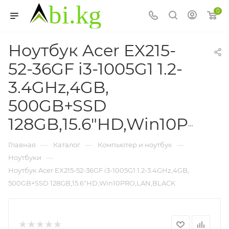
0
Ноутбук Acer EX215-
52-36GF i3-1005G1 1.2-
3.4GHz,4GB,
500GB+SSD
128GB,15.6"HD,Win10PRO,LAN,BLACK
—
—
—
Главная
Каталог
Компьютер и ноутбук
—
Ноутбуки
Ноутбук Acer EX215-52-36GF i3-1005G1 1.2-3.4GHz,4GB,
500GB+SSD 128GB,15.6"HD,Win10PRO,LAN,BLACK