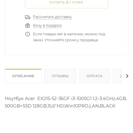
КУПИТЬ В 1 КЛИК
Рассчитать доставку
Хочу в подарок
Если товара нет в наличии, можно под
заказ. Уточняйте сроки у продавца
ОПИСАНИЕ
ОТЗЫВЫ
ОПЛАТА
ДОСТ
Ноутбук Acer EX215-52-36GF i3-1005G1 1.2-3.4GHz,4GB,
500GB+SSD 128GB,15.6"HD,Win10PRO,LAN,BLACK