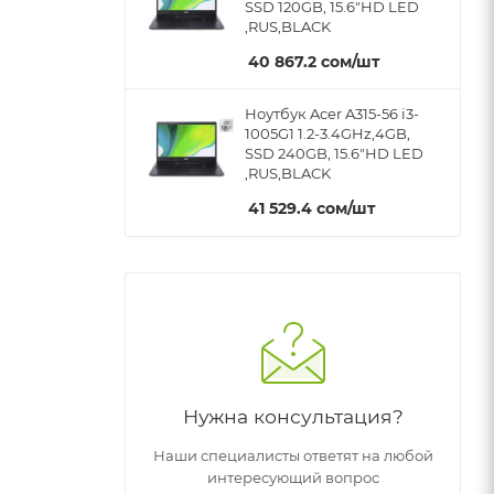
SSD 120GB, 15.6"HD LED
,RUS,BLACK
40 867.2
cом
/шт
Ноутбук Acer A315-56 i3-
1005G1 1.2-3.4GHz,4GB,
SSD 240GB, 15.6"HD LED
,RUS,BLACK
41 529.4
cом
/шт
Нужна консультация?
Наши специалисты ответят на любой
интересующий вопрос