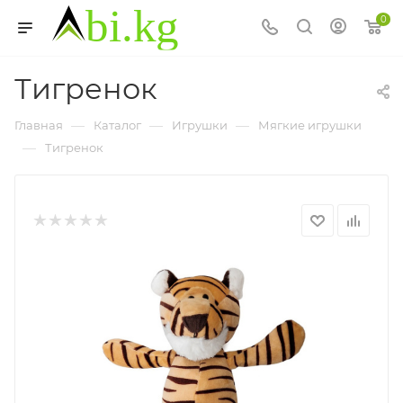
0
Тигренок
—
—
—
Главная
Каталог
Игрушки
Мягкие игрушки
—
Тигренок