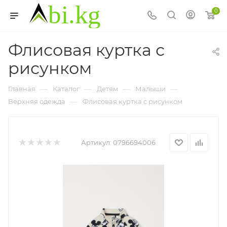
0
Флисовая куртка с
рисунком
—
—
—
—
Главная
Каталог
Детям
Малыши
—
Верхняя одежда
Флисовая куртка с рисунком
Артикул:
0796694006