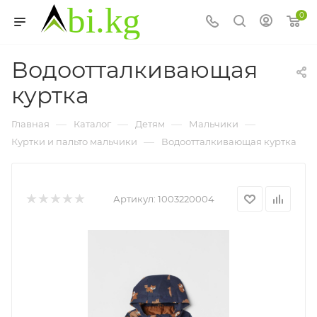
0
Водоотталкивающая
куртка
—
—
—
—
Главная
Каталог
Детям
Мальчики
—
Куртки и пальто мальчики
Водоотталкивающая куртка
Артикул:
1003220004