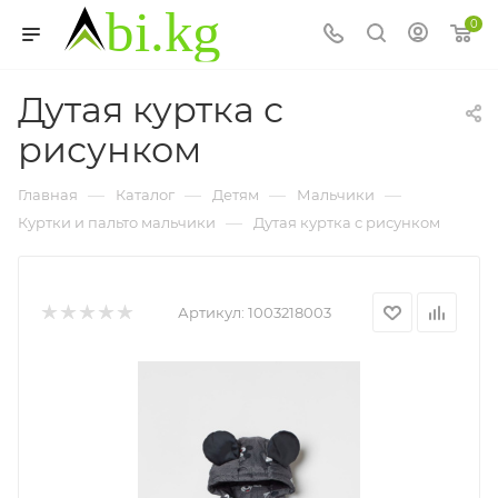
0
Дутая куртка с
рисунком
—
—
—
—
Главная
Каталог
Детям
Мальчики
—
Куртки и пальто мальчики
Дутая куртка с рисунком
Артикул:
1003218003